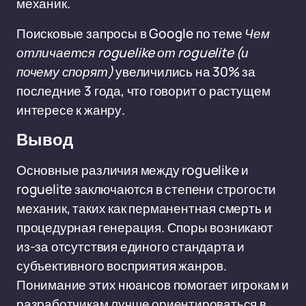
механик.
Поисковые запросы в Google по теме
Чем
отличается roguelike от roguelite (и
почему спорят)
увеличились на 30% за
последние 3 года, что говорит о растущем
интересе к жанру.
Вывод
Основные различия между roguelike и
roguelite заключаются в степени строгости
механик, таких как перманентная смерть и
процедурная генерация. Споры возникают
из-за отсутствия единого стандарта и
субъективного восприятия жанров.
Понимание этих нюансов помогает игрокам и
разработчикам лучше ориентироваться в