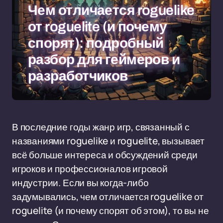
Чем отличается roguelike
от roguelite (и почему
спорят): подробный
разбор для геймеров и
разработчиков
В последние годы жанр игр, связанный с
названиями roguelike и roguelite, вызывает
всё больше интереса и обсуждений среди
игроков и профессионалов игровой
индустрии. Если вы когда-либо
задумывались, чем отличается roguelike от
roguelite (и почему спорят об этом), то вы не