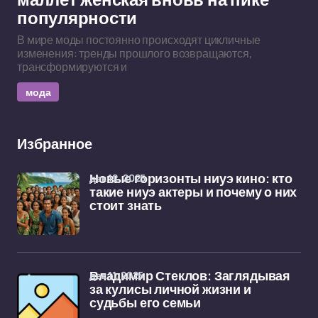
маллет женская вновь на пике
популярности
В мире моды постоянно происходят цикличные
изменения: тренды прошлого возвращаются,
трансформируются и
мода
Избранное
дек 12, 2025
Новые горизонты ниуэ кино: кто
такие ниуэ актеры и почему о них
стоит знать
дек 11, 2025
Владимир Стеклов: Заглядывая
за кулисы личной жизни и
судьбы его семьи