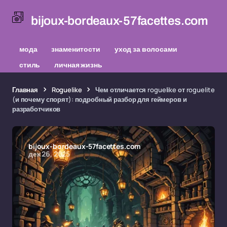
bijoux-bordeaux-57facettes.com
мода
знаменитости
уход за волосами
стиль
личная жизнь
Главная
Roguelike
Чем отличается roguelike от roguelite
(и почему спорят): подробный разбор для геймеров и
разработчиков
bijoux-bordeaux-57facettes.com
дек 26, 2025