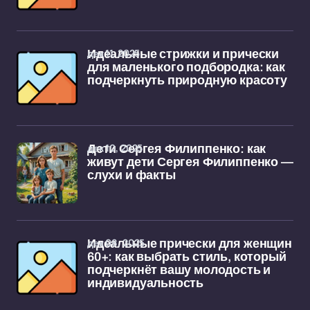
дек 11, 2025
Идеальные стрижки и прически
для маленького подбородка: как
подчеркнуть природную красоту
дек 10, 2025
Дети Сергея Филиппенко: как
живут дети Сергея Филиппенко —
слухи и факты
дек 08, 2025
Идеальные прически для женщин
60+: как выбрать стиль, который
подчеркнёт вашу молодость и
индивидуальность