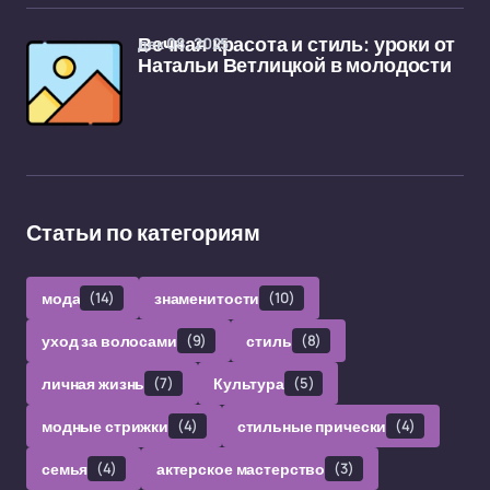
дек 08, 2025
Вечная красота и стиль: уроки от
Натальи Ветлицкой в молодости
Статьи по категориям
мода
(14)
знаменитости
(10)
уход за волосами
(9)
стиль
(8)
личная жизнь
(7)
Культура
(5)
модные стрижки
(4)
стильные прически
(4)
семья
(4)
актерское мастерство
(3)