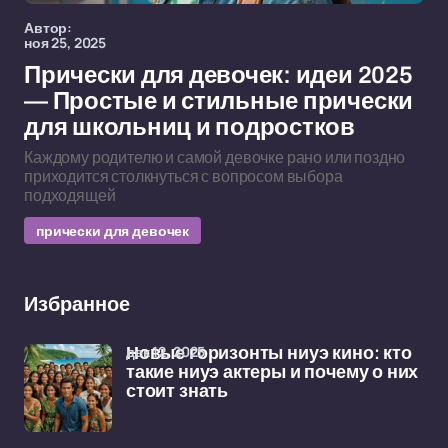
Автор:
ноя 25, 2025
Прически для девочек: идеи 2025
— Простые и стильные прически
для школьниц и подростков
Каждому родителю и самой девочке рано или поздно
приходится столкнуться с вопросом выбора
подходящей
прически для девочек
Избранное
дек 12, 2025
Новые горизонты ниуэ кино: кто
такие ниуэ актеры и почему о них
стоит знать