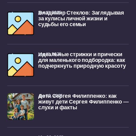
дек 11, 2025
Владимир Стеклов: Заглядывая
за кулисы личной жизни и
судьбы его семьи
дек 11, 2025
Идеальные стрижки и прически
для маленького подбородка: как
подчеркнуть природную красоту
дек 10, 2025
Дети Сергея Филиппенко: как
живут дети Сергея Филиппенко —
слухи и факты