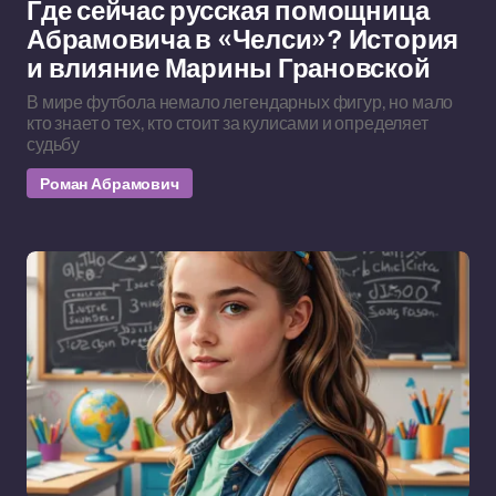
Где сейчас русская помощница
Абрамовича в «Челси»? История
и влияние Марины Грановской
В мире футбола немало легендарных фигур, но мало
кто знает о тех, кто стоит за кулисами и определяет
судьбу
Роман Абрамович