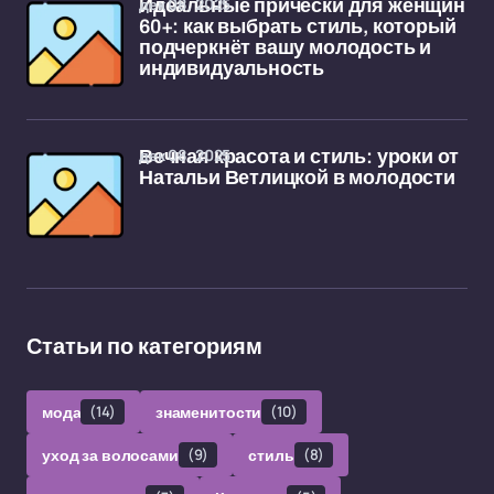
дек 08, 2025
Идеальные прически для женщин
60+: как выбрать стиль, который
подчеркнёт вашу молодость и
индивидуальность
дек 08, 2025
Вечная красота и стиль: уроки от
Натальи Ветлицкой в молодости
Статьи по категориям
мода
(14)
знаменитости
(10)
уход за волосами
(9)
стиль
(8)