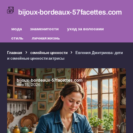
bijoux-bordeaux-57facettes.com
мода
знаменитости
уход за волосами
стиль
личная жизнь
Главная
семейные ценности
Евгения Дмитриева: дети
и семейные ценности актрисы
bijoux-bordeaux-57facettes.com
янв 15, 2026