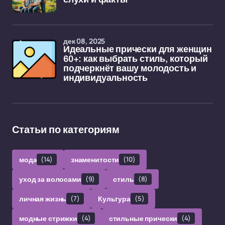
дек 08, 2025
Идеальные прически для женщин
60+: как выбрать стиль, который
подчеркнёт вашу молодость и
индивидуальность
Статьи по категориям
мода
(14)
знаменитости
(10)
уход за волосами
(9)
стиль
(8)
личная жизнь
(7)
Культура
(5)
модные стрижки
(4)
стильные прически
(4)