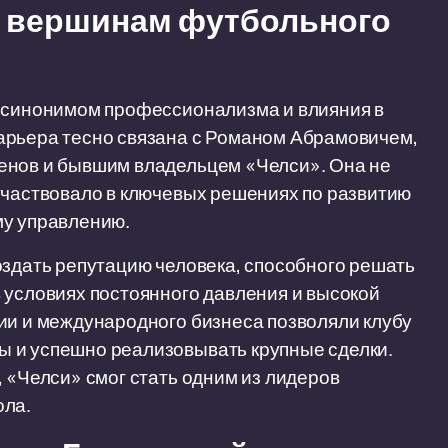
 к вершинам футбольного
о синонимом профессионализма и влияния в
арьера тесно связана с Романом Абрамовичем,
енов и бывшим владельцем «Челси». Она не
участвовало в ключевых решениях по развитию
му управлению.
оздать репутацию человека, способного решать
 условиях постоянного давления и высокой
ии и международного бизнеса позволяли клубу
 и успешно реализовывать крупные сделки.
, «Челси» смог стать одним из лидеров
ола.