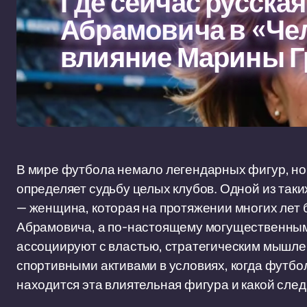
Где сейчас русска
Абрамовича в «Че
влияние Марины Г
В мире футбола немало легендарных фигур, но ма
определяет судьбу целых клубов. Одной из так
— женщина, которая на протяжении многих лет
Абрамовича, а по-настоящему могущественным 
ассоциируют с властью, стратегическим мышле
спортивными активами в условиях, когда футбол
находится эта влиятельная фигура и какой след