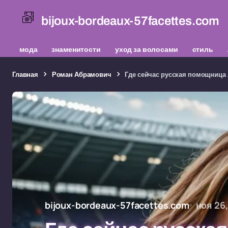
bijoux-bordeaux-57facettes.com
мода
знаменитости
уход за волосами
стиль
Главная
Роман Абрамович
Где сейчас русская помощница
bijoux-bordeaux-57facettes.com
ноя 26