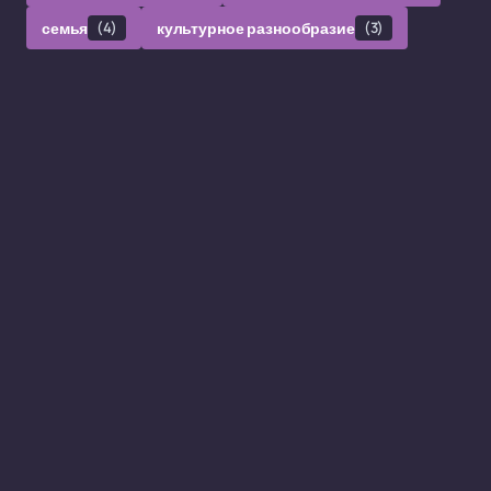
семья
(4)
культурное разнообразие
(3)