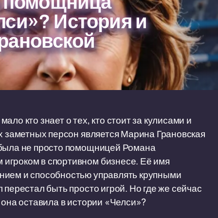
я помощница
лси»? История и
рановской
ло кто знает о тех, кто стоит за кулисами и
их заметных персон является Марина Грановская
 была не просто помощницей Романа
игроком в спортивном бизнесе. Её имя
нием и способностью управлять крупными
 перестал быть просто игрой. Но где же сейчас
 она оставила в истории «Челси»?