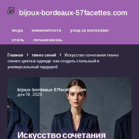
bijoux-bordeaux-57facettes.com
мода
знаменитости
уход за волосами
стиль
личная жизнь
Главная
темно синий
Искусство сочетания темно
синего цвета в одежде: как создать стильный и
универсальный гардероб
bijoux-bordeaux-57facettes.com
дек 18, 2025
Искусство сочетания