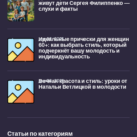
живут дети Сергея Филиппенко —
слухи и факты
дек 08, 2025
Идеальные прически для женщин
60+: как выбрать стиль, который
подчеркнёт вашу молодость и
индивидуальность
дек 08, 2025
Вечная красота и стиль: уроки от
Натальи Ветлицкой в молодости
Статьи по категориям