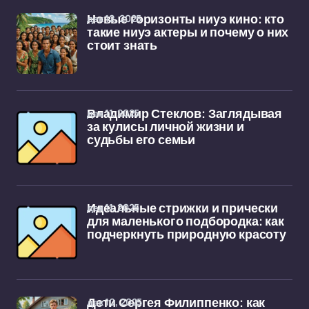
дек 12, 2025
Новые горизонты ниуэ кино: кто
такие ниуэ актеры и почему о них
стоит знать
дек 11, 2025
Владимир Стеклов: Заглядывая
за кулисы личной жизни и
судьбы его семьи
дек 11, 2025
Идеальные стрижки и прически
для маленького подбородка: как
подчеркнуть природную красоту
дек 10, 2025
Дети Сергея Филиппенко: как