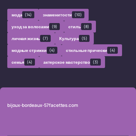
мода
(14)
знаменитости
(10)
уход за волосами
(9)
стиль
(8)
личная жизнь
(7)
Культура
(5)
модные стрижки
(4)
стильные прически
(4)
семья
(4)
актерское мастерство
(3)
bijoux-bordeaux-57facettes.com