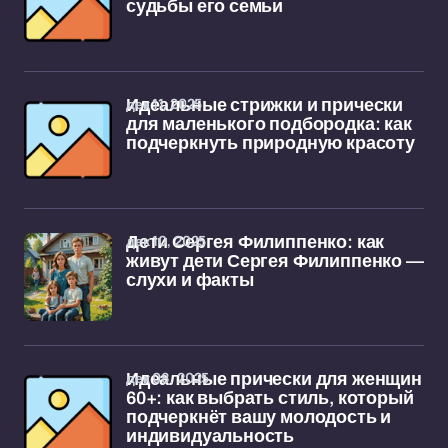
судьбы его семьи
дек 11, 2025
Идеальные стрижки и прически
для маленького подбородка: как
подчеркнуть природную красоту
дек 10, 2025
Дети Сергея Филиппенко: как
живут дети Сергея Филиппенко —
слухи и факты
дек 08, 2025
Идеальные прически для женщин
60+: как выбрать стиль, который
подчеркнёт вашу молодость и
индивидуальность