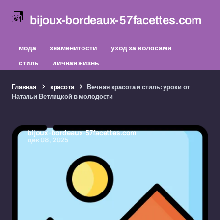
bijoux-bordeaux-57facettes.com
мода
знаменитости
уход за волосами
стиль
личная жизнь
Главная
красота
Вечная красота и стиль: уроки от
Натальи Ветлицкой в молодости
bijoux-bordeaux-57facettes.com
дек 08, 2025