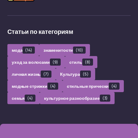
Статьи по категориям
мода
(14)
знаменитости
(10)
уход за волосами
(9)
стиль
(8)
личная жизнь
(7)
Культура
(5)
модные стрижки
(4)
стильные прически
(4)
семья
(4)
культурное разнообразие
(3)