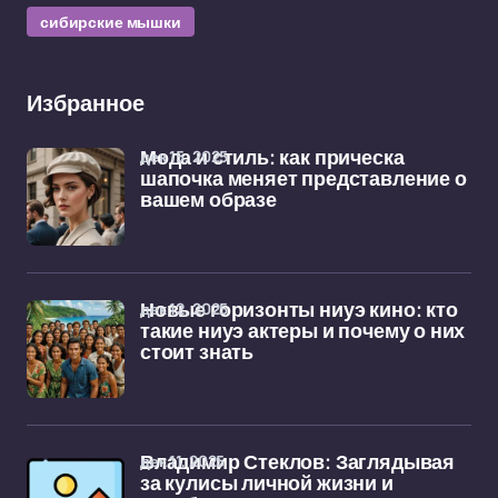
сибирские мышки
Избранное
дек 15, 2025
Мода и стиль: как прическа
шапочка меняет представление о
вашем образе
дек 12, 2025
Новые горизонты ниуэ кино: кто
такие ниуэ актеры и почему о них
стоит знать
дек 11, 2025
Владимир Стеклов: Заглядывая
за кулисы личной жизни и