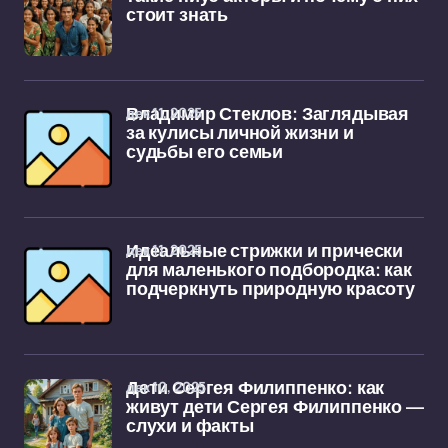
стоит знать
дек 11, 2025
Владимир Стеклов: Заглядывая
за кулисы личной жизни и
судьбы его семьи
дек 11, 2025
Идеальные стрижки и прически
для маленького подбородка: как
подчеркнуть природную красоту
дек 10, 2025
Дети Сергея Филиппенко: как
живут дети Сергея Филиппенко —
слухи и факты