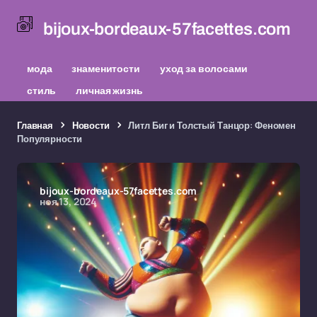
bijoux-bordeaux-57facettes.com
мода
знаменитости
уход за волосами
стиль
личная жизнь
Главная
Новости
Литл Биг и Толстый Танцор: Феномен
Популярности
bijoux-bordeaux-57facettes.com
ноя 13, 2024