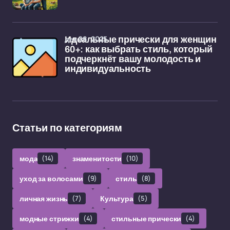
дек 08, 2025
Идеальные прически для женщин
60+: как выбрать стиль, который
подчеркнёт вашу молодость и
индивидуальность
Статьи по категориям
мода
(14)
знаменитости
(10)
уход за волосами
(9)
стиль
(8)
личная жизнь
(7)
Культура
(5)
модные стрижки
(4)
стильные прически
(4)