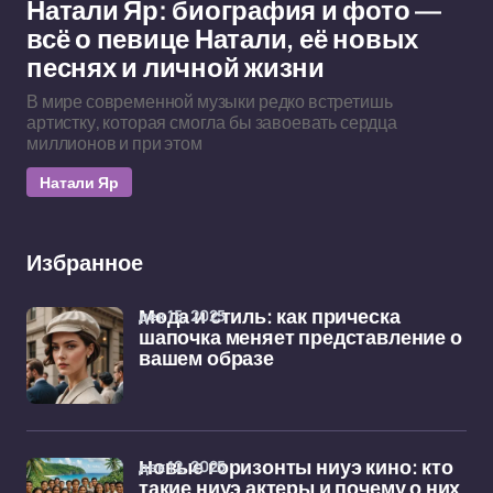
Натали Яр: биография и фото —
всё о певице Натали, её новых
песнях и личной жизни
В мире современной музыки редко встретишь
артистку, которая смогла бы завоевать сердца
миллионов и при этом
Натали Яр
Избранное
дек 15, 2025
Мода и стиль: как прическа
шапочка меняет представление о
вашем образе
дек 12, 2025
Новые горизонты ниуэ кино: кто
такие ниуэ актеры и почему о них