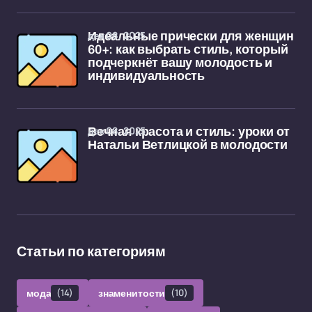
дек 08, 2025
Идеальные прически для женщин
60+: как выбрать стиль, который
подчеркнёт вашу молодость и
индивидуальность
дек 08, 2025
Вечная красота и стиль: уроки от
Натальи Ветлицкой в молодости
Статьи по категориям
мода
(14)
знаменитости
(10)