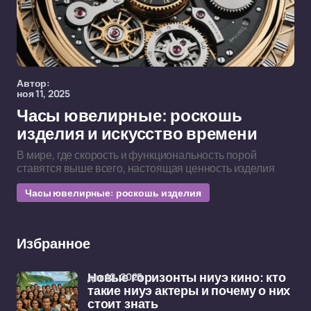
Автор:
ноя 11, 2025
Часы ювелирные: роскошь
изделия и искусство времени
В мире, где скорость и функциональность порой
ставятся выше всего, настоящая ценность изделия
Часы ювелирные: роскошь изделия
Избранное
дек 12, 2025
Новые горизонты ниуэ кино: кто
такие ниуэ актеры и почему о них
стоит знать