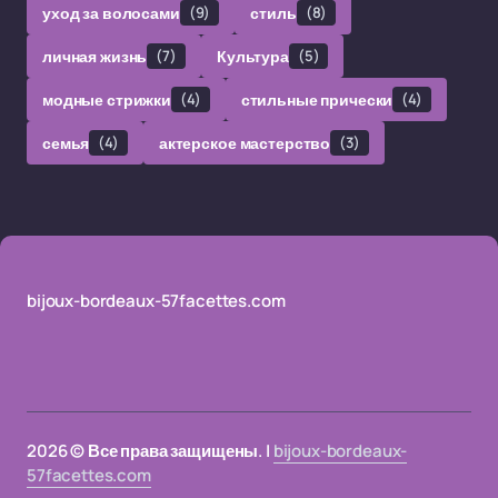
уход за волосами
(9)
стиль
(8)
личная жизнь
(7)
Культура
(5)
модные стрижки
(4)
стильные прически
(4)
семья
(4)
актерское мастерство
(3)
bijoux-bordeaux-57facettes.com
2026 © Все права защищены. |
bijoux-bordeaux-
57facettes.com