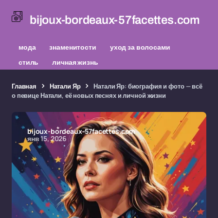
bijoux-bordeaux-57facettes.com
мода
знаменитости
уход за волосами
стиль
личная жизнь
Главная
Натали Яр
Натали Яр: биография и фото — всё
о певице Натали, её новых песнях и личной жизни
bijoux-bordeaux-57facettes.com
янв 15, 2026