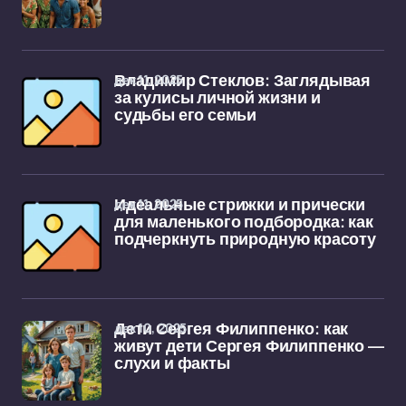
дек 11, 2025
Владимир Стеклов: Заглядывая
за кулисы личной жизни и
судьбы его семьи
дек 11, 2025
Идеальные стрижки и прически
для маленького подбородка: как
подчеркнуть природную красоту
дек 10, 2025
Дети Сергея Филиппенко: как
живут дети Сергея Филиппенко —
слухи и факты