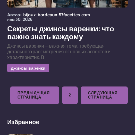
Автор:
bijoux-bordeaux-57facettes.com
янв 30, 2026
Секреты джинсы варенки: что
важно знать каждому
Джинсы варенки — важная тема, требующая
детального рассмотрения основных аспектов и
характеристик. В
джинсы варенки
ПРЕДЫДУЩАЯ
СЛЕДУЮЩАЯ
2
СТРАНИЦА
СТРАНИЦА
Избранное