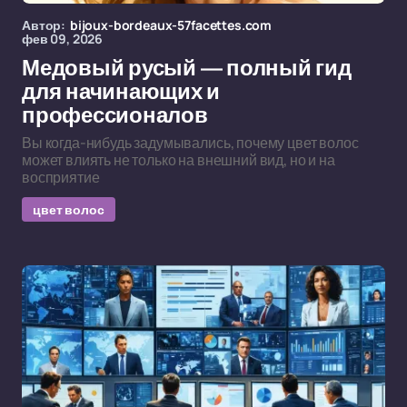
Автор:
bijoux-bordeaux-57facettes.com
фев 09, 2026
Медовый русый — полный гид
для начинающих и
профессионалов
Вы когда-нибудь задумывались, почему цвет волос
может влиять не только на внешний вид, но и на
восприятие
цвет волос