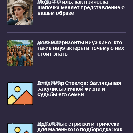
дек 15, 2025
Мода и стиль: как прическа
шапочка меняет представление о
вашем образе
дек 12, 2025
Новые горизонты ниуэ кино: кто
такие ниуэ актеры и почему о них
стоит знать
дек 11, 2025
Владимир Стеклов: Заглядывая
за кулисы личной жизни и
судьбы его семьи
дек 11, 2025
Идеальные стрижки и прически
для маленького подбородка: как