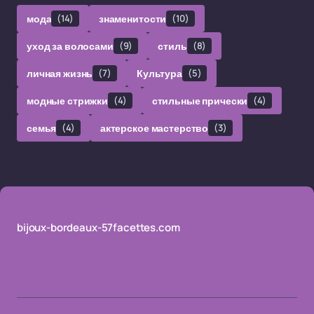
мода
(14)
знаменитости
(10)
уход за волосами
(9)
стиль
(8)
личная жизнь
(7)
Культура
(5)
модные стрижки
(4)
стильные прически
(4)
семья
(4)
актерское мастерство
(3)
bijoux-bordeaux-57facettes.com