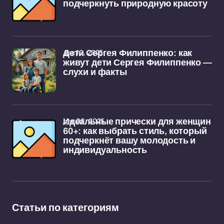
подчеркнуть природную красоту
дек 10, 2025
Дети Сергея Филиппенко: как
живут дети Сергея Филиппенко —
слухи и факты
дек 08, 2025
Идеальные прически для женщин
60+: как выбрать стиль, который
подчеркнёт вашу молодость и
индивидуальность
Статьи по категориям