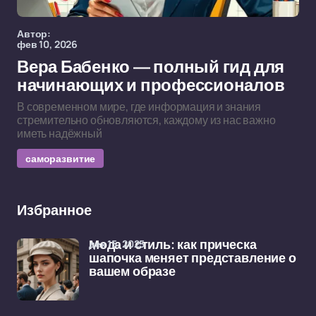
Автор:
фев 10, 2026
Вера Бабенко — полный гид для
начинающих и профессионалов
В современном мире, где информация и знания
стремительно обновляются, каждому из нас важно
иметь надёжный
саморазвитие
Избранное
дек 15, 2025
Мода и стиль: как прическа
шапочка меняет представление о
вашем образе