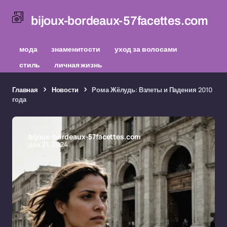
bijoux-bordeaux-57facettes.com
мода
знаменитости
уход за волосами
стиль
личная жизнь
Главная
Новости
Рома Жёлудь: Взлеты и Падения 2010
года
bijoux-bordeaux-57facettes.com
дек 21, 2024