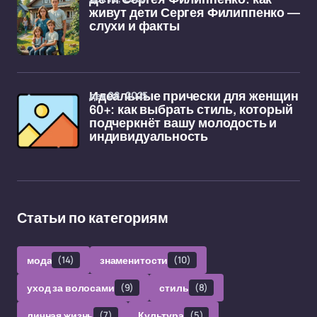
живут дети Сергея Филиппенко —
слухи и факты
дек 08, 2025
Идеальные прически для женщин
60+: как выбрать стиль, который
подчеркнёт вашу молодость и
индивидуальность
Статьи по категориям
мода
(14)
знаменитости
(10)
уход за волосами
(9)
стиль
(8)
личная жизнь
(7)
Культура
(5)