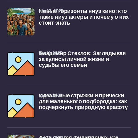
дек 12, 2025
Новые горизонты ниуэ кино: кто
такие ниуэ актеры и почему о них
стоит знать
дек 11, 2025
Владимир Стеклов: Заглядывая
за кулисы личной жизни и
судьбы его семьи
дек 11, 2025
Идеальные стрижки и прически
для маленького подбородка: как
подчеркнуть природную красоту
дек 10, 2025
Дети Сергея Филиппенко: как