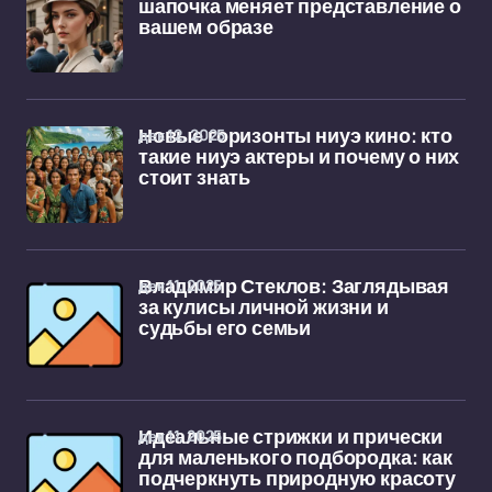
шапочка меняет представление о
вашем образе
дек 12, 2025
Новые горизонты ниуэ кино: кто
такие ниуэ актеры и почему о них
стоит знать
дек 11, 2025
Владимир Стеклов: Заглядывая
за кулисы личной жизни и
судьбы его семьи
дек 11, 2025
Идеальные стрижки и прически
для маленького подбородка: как
подчеркнуть природную красоту