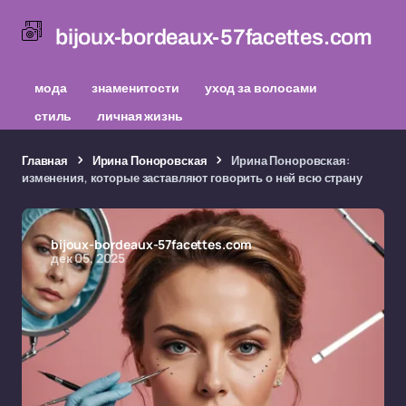
bijoux-bordeaux-57facettes.com
мода
знаменитости
уход за волосами
стиль
личная жизнь
Главная
Ирина Поноровская
Ирина Поноровская:
изменения, которые заставляют говорить о ней всю страну
bijoux-bordeaux-57facettes.com
дек 05, 2025