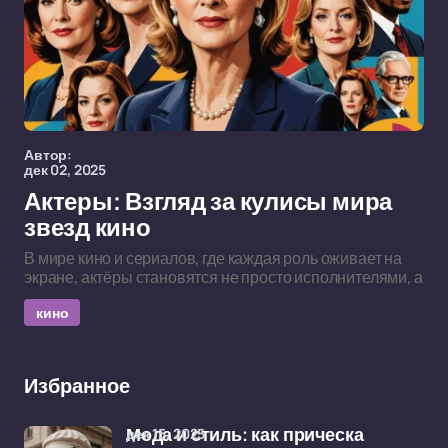
Автор:
дек 02, 2025
Актеры: Взгляд за кулисы мира
звезд кино
В мире кино и сериалов, где каждая роль оживает на
экране, актёры становятся не просто исполнителями, а
кино
Избранное
дек 15, 2025
Мода и стиль: как прическа