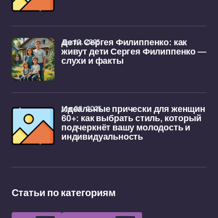
дек 10, 2025
Дети Сергея Филиппенко: как
живут дети Сергея Филиппенко —
слухи и факты
дек 08, 2025
Идеальные прически для женщин
60+: как выбрать стиль, который
подчеркнёт вашу молодость и
индивидуальность
Статьи по категориям