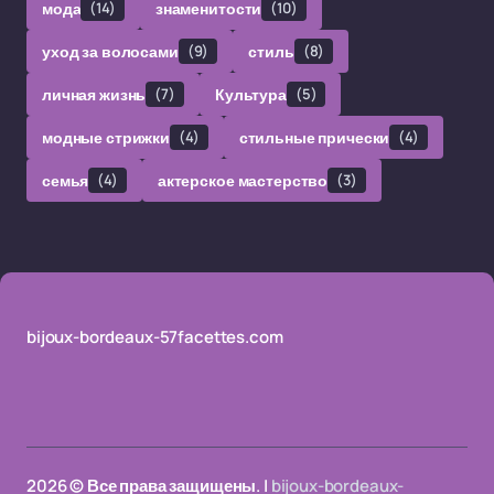
мода
(14)
знаменитости
(10)
уход за волосами
(9)
стиль
(8)
личная жизнь
(7)
Культура
(5)
модные стрижки
(4)
стильные прически
(4)
семья
(4)
актерское мастерство
(3)
bijoux-bordeaux-57facettes.com
2026 © Все права защищены. |
bijoux-bordeaux-