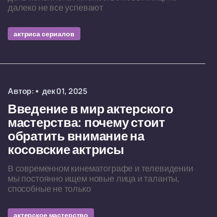
далеко не все успевают
актриса сериалов
Автор:
дек 01, 2025
Введение в мир актерского
мастерства: почему стоит
обратить внимание на
косовские актрисы
В современном кинематографе и телевидении
мы постоянно ищем новые лица и таланты,
способные не только
актерское мастерство