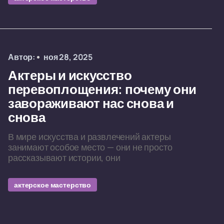
Автор:
ноя 28, 2025
Актеры и искусство
перевоплощения: почему они
завораживают нас снова и
снова
В мире искусства и развлечений актеры
занимают особое место — они не просто
рассказывают истории, они
актерское мастерство