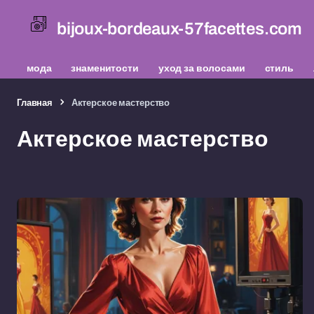
bijoux-bordeaux-57facettes.com
мода
знаменитости
уход за волосами
стиль
Главная
Актерское мастерство
Актерское мастерство