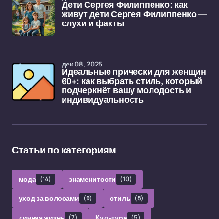
Дети Сергея Филиппенко: как
живут дети Сергея Филиппенко —
слухи и факты
дек 08, 2025
Идеальные прически для женщин
60+: как выбрать стиль, который
подчеркнёт вашу молодость и
индивидуальность
Статьи по категориям
мода
(14)
знаменитости
(10)
уход за волосами
(9)
стиль
(8)
личная жизнь
(7)
Культура
(5)