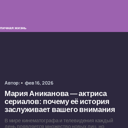
личная жизнь
Автор:
фев 16, 2026
Мария Аниканова — актриса
сериалов: почему её история
заслуживает вашего внимания
В мире кинематографа и телевидения каждый
день появляется множество новых лиц, но