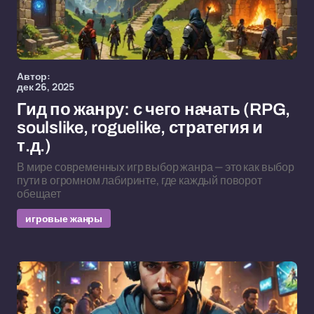
Автор:
дек 26, 2025
Гид по жанру: с чего начать (RPG,
soulslike, roguelike, стратегия и
т.д.)
В мире современных игр выбор жанра — это как выбор
пути в огромном лабиринте, где каждый поворот
обещает
игровые жанры