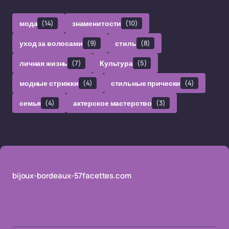
мода
(14)
знаменитости
(10)
уход за волосами
(9)
стиль
(8)
личная жизнь
(7)
Культура
(5)
модные стрижки
(4)
стильные прически
(4)
семья
(4)
актерское мастерство
(3)
bijoux-bordeaux-57facettes.com