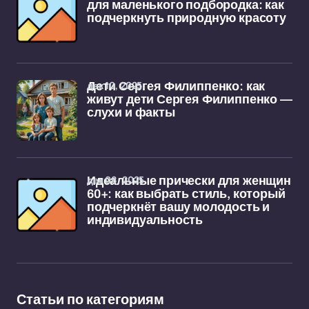
для маленького подбородка: как
подчеркнуть природную красоту
дек 10, 2025
Дети Сергея Филиппенко: как
живут дети Сергея Филиппенко —
слухи и факты
дек 08, 2025
Идеальные прически для женщин
60+: как выбрать стиль, который
подчеркнёт вашу молодость и
индивидуальность
Статьи по категориям