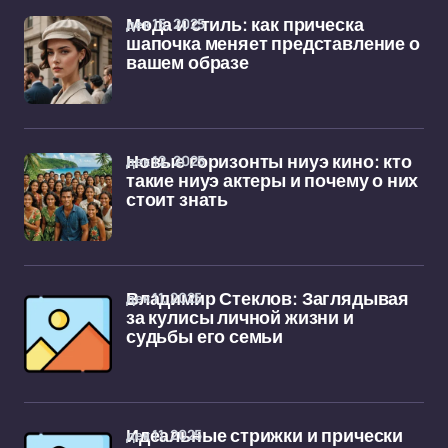
дек 15, 2025
Мода и стиль: как прическа
шапочка меняет представление о
вашем образе
дек 12, 2025
Новые горизонты ниуэ кино: кто
такие ниуэ актеры и почему о них
стоит знать
дек 11, 2025
Владимир Стеклов: Заглядывая
за кулисы личной жизни и
судьбы его семьи
дек 11, 2025
Идеальные стрижки и прически