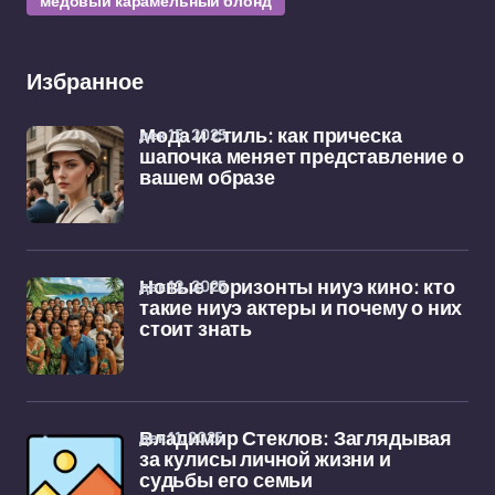
медовый карамельный блонд
Избранное
дек 15, 2025
Мода и стиль: как прическа
шапочка меняет представление о
вашем образе
дек 12, 2025
Новые горизонты ниуэ кино: кто
такие ниуэ актеры и почему о них
стоит знать
дек 11, 2025
Владимир Стеклов: Заглядывая
за кулисы личной жизни и
судьбы его семьи