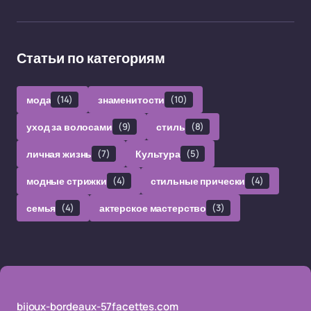
Статьи по категориям
мода
(14)
знаменитости
(10)
уход за волосами
(9)
стиль
(8)
личная жизнь
(7)
Культура
(5)
модные стрижки
(4)
стильные прически
(4)
семья
(4)
актерское мастерство
(3)
bijoux-bordeaux-57facettes.com