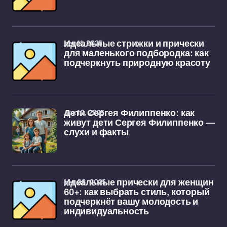
дек 11, 2025
Идеальные стрижки и прически
для маленького подбородка: как
подчеркнуть природную красоту
дек 10, 2025
Дети Сергея Филиппенко: как
живут дети Сергея Филиппенко —
слухи и факты
дек 08, 2025
Идеальные прически для женщин
60+: как выбрать стиль, который
подчеркнёт вашу молодость и
индивидуальность